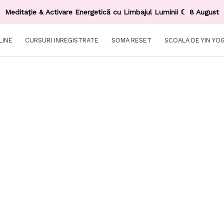
Meditație & Activare Energetică cu Limbajul Luminii ☾ 8 August
LINE
CURSURI INREGISTRATE
SOMA RESET
SCOALA DE YIN YO