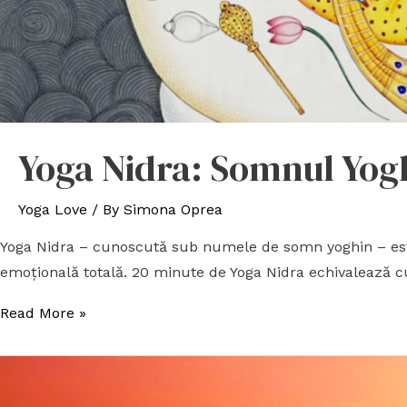
Yoga Nidra: Somnul Yog
Yoga Love
/ By
Simona Oprea
Yoga Nidra – cunoscută sub numele de somn yoghin – este o
emoţională totală. 20 minute de Yoga Nidra echivalează c
Read More »