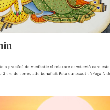
hin
 practică de meditaţie şi relaxare conştientă care este d
u 3 ore de somn, alte beneficii: Este cunoscut că Yoga Ni