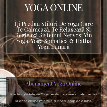
YOGA ONLINE
Îți Predau Stiluri De Yoga Care
Te Calmează, Te Relaxează Și
Reglează Sistemul Nervos: Yin
Yoga, Yoga Somatică & Hatha
Yoga Lunară
Abonament Yoga Online
Practici ghidate de Yoga pentru relaxare și calm, acces
la clase online miercuri și vineri, timp de o lună.