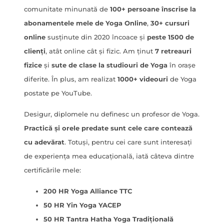
comunitate minunată de
100+ persoane înscrise la
abonamentele mele de Yoga Online
,
30+ cursuri
online
susținute din 2020 încoace și
peste 1500 de
clienți
, atât online cât și fizic. Am ținut
7 retreauri
fizice
și
sute de clase la studiouri de Yoga
în orașe
diferite. În plus, am realizat
1000+ videouri
de Yoga
postate pe YouTube.
Desigur, diplomele nu definesc un profesor de Yoga.
Practică și orele predate sunt cele care contează
cu adevărat
. Totuși, pentru cei care sunt interesați
de experiența mea educațională, iată câteva dintre
certificările mele:
200 HR Yoga Alliance TTC
50 HR Yin Yoga YACEP
50 HR Tantra Hatha Yoga Tradițională