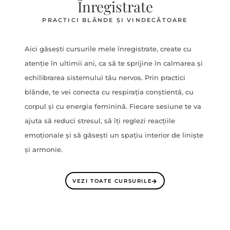
Înregistrate
PRACTICI BLÂNDE ȘI VINDECĂTOARE
Aici găsești cursurile mele înregistrate, create cu
atenție în ultimii ani, ca să te sprijine în calmarea și
echilibrarea sistemului tău nervos. Prin practici
blânde, te vei conecta cu respirația conștientă, cu
corpul și cu energia feminină. Fiecare sesiune te va
ajuta să reduci stresul, să îți reglezi reacțiile
emoționale și să găsești un spațiu interior de liniște
și armonie.
VEZI TOATE CURSURILE