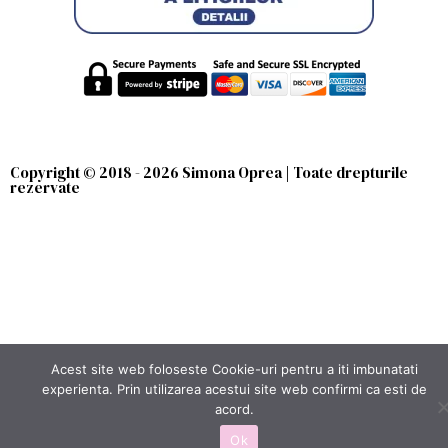
Copyright © 2018 - 2026 Simona Oprea | Toate drepturile
rezervate
Acest site web foloseste Cookie-uri pentru a iti imbunatati
experienta. Prin utilizarea acestui site web confirmi ca esti de
acord.
Ok