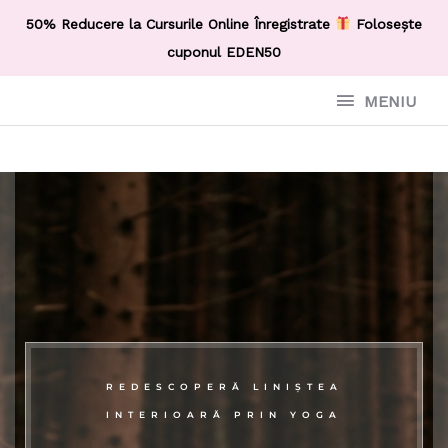
50% Reducere la Cursurile Online Înregistrate
Folosește
cuponul EDEN50
MENIU
REDESCOPERĂ LINIȘTEA
INTERIOARĂ PRIN YOGA