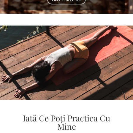
Iată Ce Poți Practica Cu
Mine