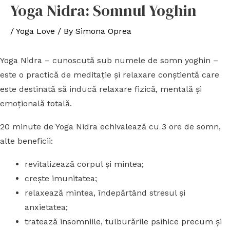
Yoga Nidra: Somnul Yoghin
/
Yoga Love
/ By
Simona Oprea
Yoga Nidra – cunoscută sub numele de somn yoghin –
este o practică de meditaţie şi relaxare conştientă care
este destinată să inducă relaxare fizică, mentală şi
emoţională totală.
20 minute de Yoga Nidra echivalează cu 3 ore de somn,
alte beneficii:
revitalizează corpul şi mintea;
creşte imunitatea;
relaxează mintea, îndepărtând stresul şi
anxietatea;
tratează insomniile, tulburările psihice precum şi