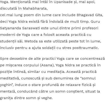
Yoga. Menționată mai întâi în Upanisade și, mai apoi,
discutată în Mahabharata,
cel mai lung poem din lume care include Bhagavad Gita,
deci Yoga Nidra există fără îndoială de mult timp. Guru
Satyananda Saraswati este unul dintre primi profesori
moderni de Yoga care a folosit aceasta practică cu
studenții săi. Metoda sa este utilizată peste tot în lume,
inclusiv pentru a ajuta soldații cu stres posttraumatic.
Spre deosebire de alte practici Yoga care se concentrează
pe mișcarea corpului (Asana), Yoga Nidra se practică în
poziție întinsă, similar cu meditația. Această practică
meditativă, cunoscută și sub denumirea de “somnul
yoghin”, induce o stare profundă de relaxare fizică și
mentală, conducând către un somn conștient, situat la
granița dintre somn și veghe.