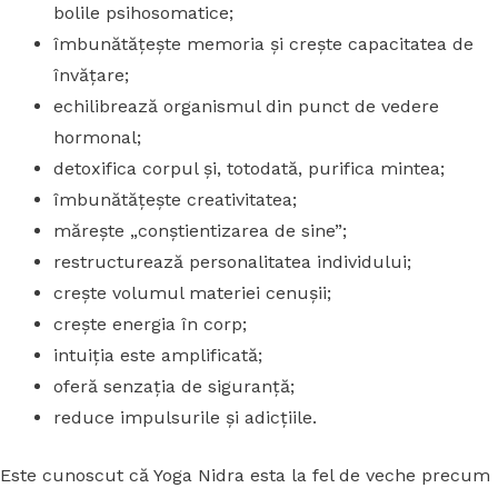
bolile psihosomatice;
îmbunătăţeşte memoria şi creşte capacitatea de
învăţare;
echilibrează organismul din punct de vedere
hormonal;
detoxifica corpul şi, totodată, purifica mintea;
îmbunătăţeşte creativitatea;
măreşte „conştientizarea de sine”;
restructurează personalitatea individului;
crește volumul materiei cenușii;
crește energia în corp;
intuiția este amplificată;
oferă senzația de siguranță;
reduce impulsurile și adicțiile.
Este cunoscut că Yoga Nidra esta la fel de veche precum