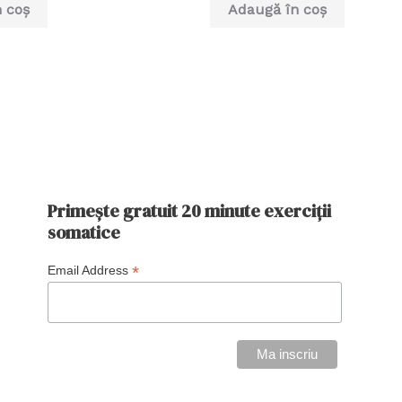
din
 coș
Adaugă în coș
5
Primește gratuit 20 minute exerciții
somatice
*
Email Address