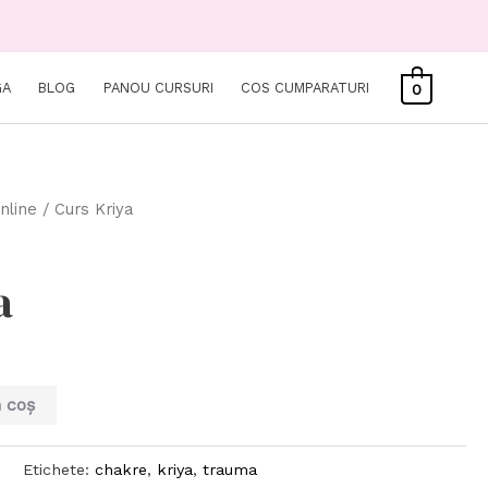
GA
BLOG
PANOU CURSURI
COS CUMPARATURI
0
nline
/ Curs Kriya
a
 coș
e
Etichete:
chakre
,
kriya
,
trauma