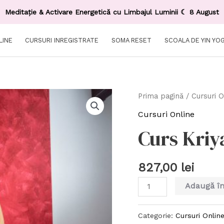
Meditație & Activare Energetică cu Limbajul Luminii ☾ 8 August
LINE
CURSURI INREGISTRATE
SOMA RESET
SCOALA DE YIN YO
Prima pagină
/
Cursuri O
Cursuri Online
Curs Kriy
827,00
lei
Adaugă în
Categorie:
Cursuri Onlin