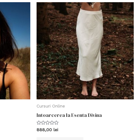
Cursuri Online
Intoarcerea la Esenta Divina
Evaluat
888,00
lei
la
0