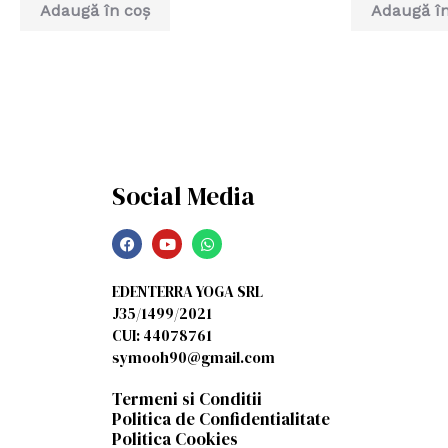
din
din
Adaugă în coș
Adaugă în
5
5
Social Media
EDENTERRA YOGA SRL
J35/1499/2021
CUI: 44078761
symooh90@gmail.com
Termeni si Conditii
Politica de Confidentialitate
Politica Cookies