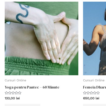
Cursuri Online
Cursuri Online
Yoga pentru Pantec – 60 Minute
Femeia Dha
Evaluat
Evaluat
133,00
lei
650,00
lei
la
la
0
0