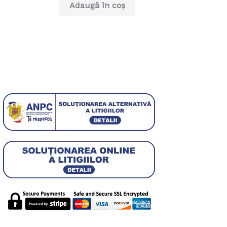
din
Adaugă în coș
5