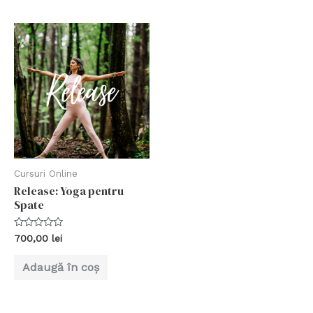
Cursuri Online
Release: Yoga pentru
Spate
Evaluat
700,00
lei
la
0
din
Adaugă în coș
5