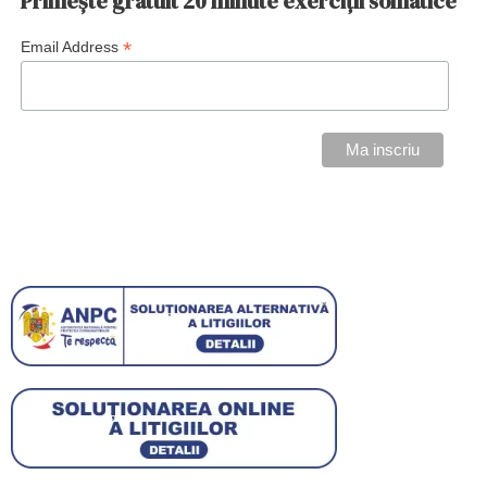
Primește gratuit 20 minute exerciții somatice
*
Email Address
VEZI PREȚURI