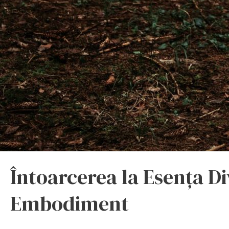
Întoarcerea la Esența D
Embodiment