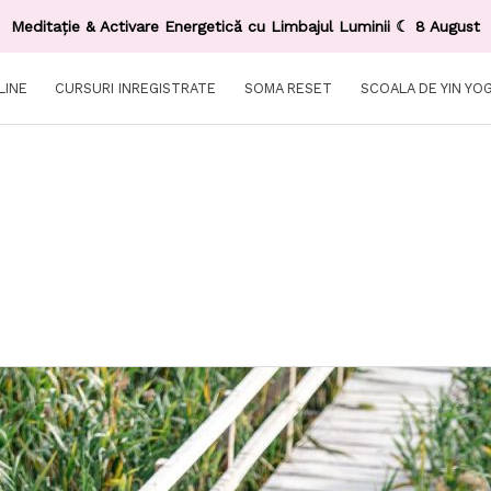
Meditație & Activare Energetică cu Limbajul Luminii ☾ 8 August
LINE
CURSURI INREGISTRATE
SOMA RESET
SCOALA DE YIN YO