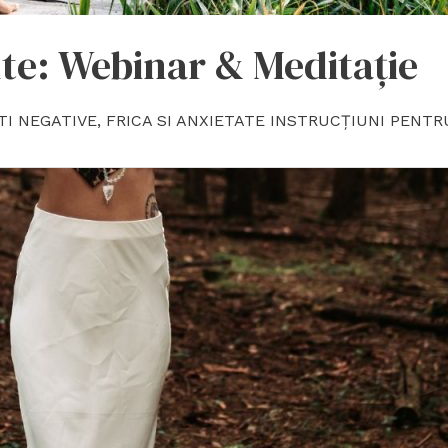
nte: Webinar & Meditație
TI NEGATIVE, FRICA SI ANXIETATE INSTRUCȚIUNI PENTR